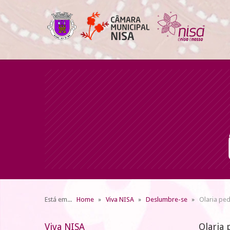
Está em...
Home
Viva NISA
Deslumbre-se
Olaria pe
Viva NISA
Olaria