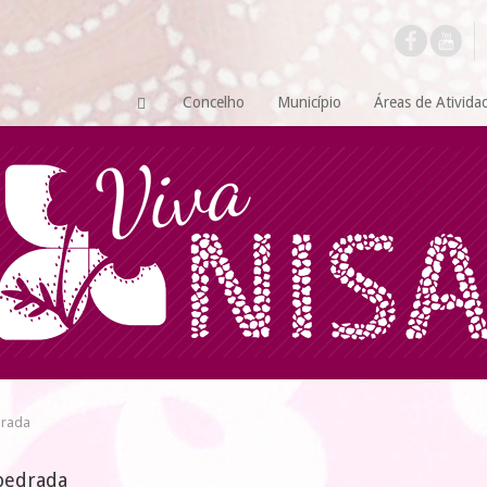
Concelho
Município
Áreas de Ativida
drada
 pedrada