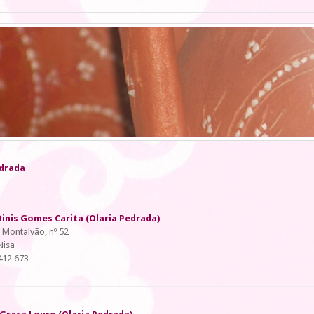
edrada
inis Gomes Carita (Olaria Pedrada)
 Montalvão, nº 52
Nisa
412 673