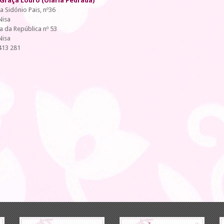
Graça Louro (Olaria Pedrada)
ua Sidónio Pais, nº36
Nisa
a da República nº 53
Nisa
413 281