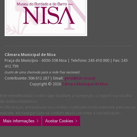
Câmara Municipal de Nisa
Praça do Município - 6050-358 Nisa | Telefone: 245 410 000 | Fax: 245
412 799
(custo de uma chamada para a rede fixa nacional)
Contribuinte: 506 612 287 | Email:
geral@cm-nisa.pt
Copyright © 2026
Câmara Municipal de Nisa
Este website utiliza cookies que facilitam a navegação, o registo e a recolha
de dados estatísticos.
A informação armazenada nos cookies é utilizada exclusivamente pelo nosso
website. Ao navegar com os cookies ativos consente a sua utilização.
Mais informações
Aceitar Cookies