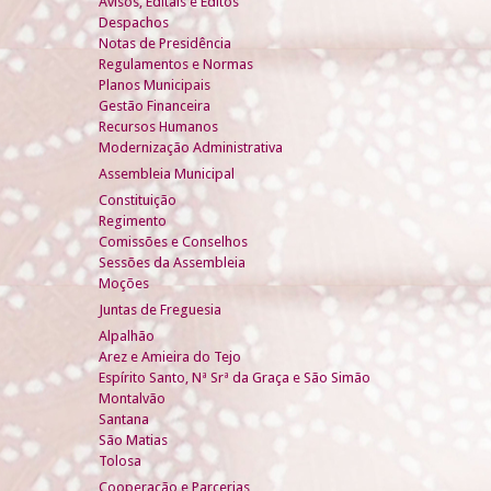
Avisos, Editais e Éditos
Despachos
Notas de Presidência
Regulamentos e Normas
Planos Municipais
Gestão Financeira
Recursos Humanos
Modernização Administrativa
Assembleia Municipal
Constituição
Regimento
Comissões e Conselhos
Sessões da Assembleia
Moções
Juntas de Freguesia
Alpalhão
Arez e Amieira do Tejo
Espírito Santo, Nª Srª da Graça e São Simão
Montalvão
Santana
São Matias
Tolosa
Cooperação e Parcerias