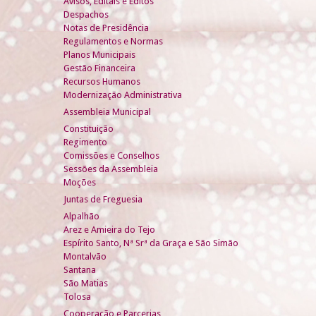
Avisos, Editais e Éditos
Despachos
Notas de Presidência
Regulamentos e Normas
Planos Municipais
Gestão Financeira
Recursos Humanos
Modernização Administrativa
Assembleia Municipal
Constituição
Regimento
Comissões e Conselhos
Sessões da Assembleia
Moções
Juntas de Freguesia
Alpalhão
Arez e Amieira do Tejo
Espírito Santo, Nª Srª da Graça e São Simão
Montalvão
Santana
São Matias
Tolosa
Cooperação e Parcerias