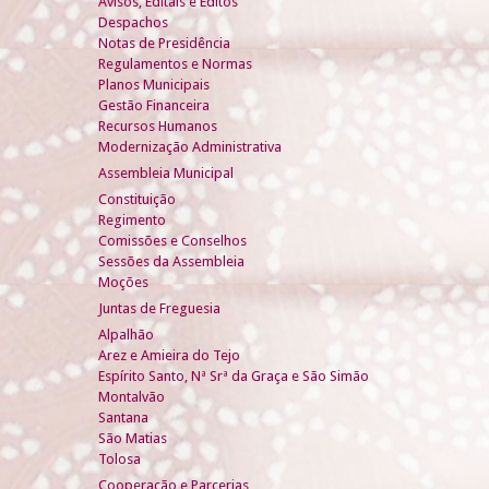
Avisos, Editais e Éditos
Despachos
Notas de Presidência
Regulamentos e Normas
Planos Municipais
Gestão Financeira
Recursos Humanos
Modernização Administrativa
Assembleia Municipal
Constituição
Regimento
Comissões e Conselhos
Sessões da Assembleia
Moções
Juntas de Freguesia
Alpalhão
Arez e Amieira do Tejo
Espírito Santo, Nª Srª da Graça e São Simão
Montalvão
Santana
São Matias
Tolosa
Cooperação e Parcerias