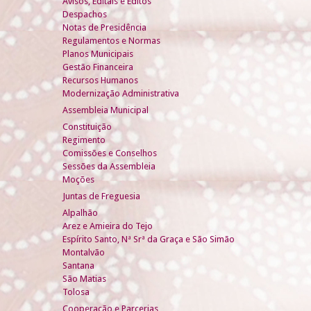
Avisos, Editais e Éditos
Despachos
Notas de Presidência
Regulamentos e Normas
Planos Municipais
Gestão Financeira
Recursos Humanos
Modernização Administrativa
Assembleia Municipal
Constituição
Regimento
Comissões e Conselhos
Sessões da Assembleia
Moções
Juntas de Freguesia
Alpalhão
Arez e Amieira do Tejo
Espírito Santo, Nª Srª da Graça e São Simão
Montalvão
Santana
São Matias
Tolosa
Cooperação e Parcerias