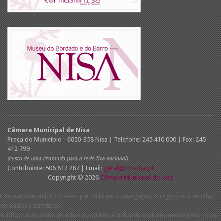
Câmara Municipal de Nisa
Praça do Município - 6050-358 Nisa | Telefone: 245 410 000 | Fax: 245
412 799
(custo de uma chamada para a rede fixa nacional)
Contribuinte: 506 612 287 | Email:
geral@cm-nisa.pt
Copyright © 2026
Câmara Municipal de Nisa
Este website utiliza cookies que facilitam a navegação, o registo e a recolha
de dados estatísticos.
A informação armazenada nos cookies é utilizada exclusivamente pelo nosso