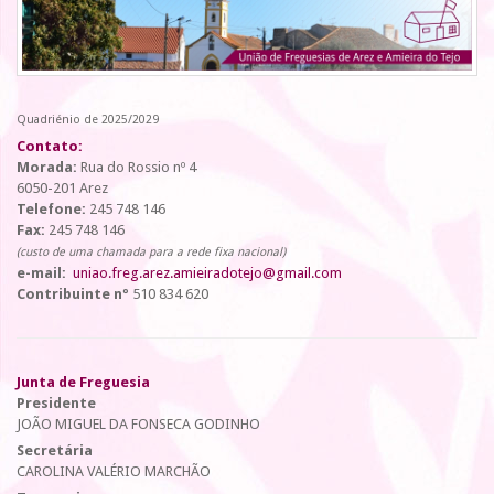
Quadriénio de 2025/2029
Contato:
Morada:
Rua do Rossio nº 4
6050-201 Arez
Telefone:
245 748 146
Fax:
245 748 146
(custo de uma chamada para a rede fixa nacional)
e-mail:
uniao.freg.arez.amieiradotejo@gmail.com
Contribuinte nº
510 834 620
Junta de Freguesia
Presidente
JOÃO MIGUEL DA FONSECA GODINHO
Secretária
CAROLINA VALÉRIO MARCHÃO