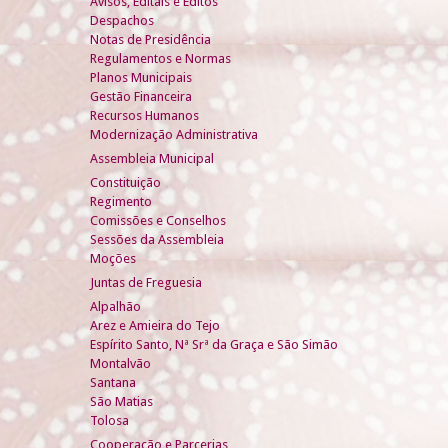
Avisos, Editais e Éditos
Despachos
Notas de Presidência
Regulamentos e Normas
Planos Municipais
Gestão Financeira
Recursos Humanos
Modernização Administrativa
Assembleia Municipal
Constituição
Regimento
Comissões e Conselhos
Sessões da Assembleia
Moções
Juntas de Freguesia
Alpalhão
Arez e Amieira do Tejo
Espírito Santo, Nª Srª da Graça e São Simão
Montalvão
Santana
São Matias
Tolosa
Cooperação e Parcerias