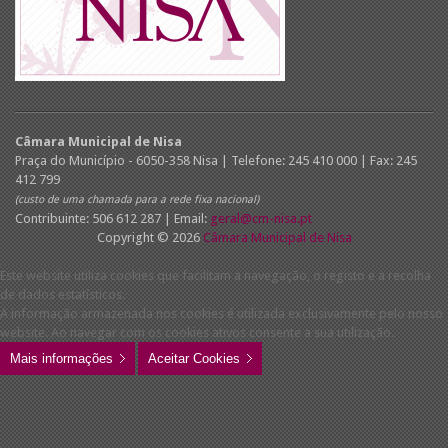
Câmara Municipal de Nisa
Praça do Município - 6050-358 Nisa | Telefone: 245 410 000 | Fax: 245
412 799
(custo de uma chamada para a rede fixa nacional)
Contribuinte: 506 612 287 | Email:
geral@cm-nisa.pt
Copyright © 2026
Câmara Municipal de Nisa
Este website utiliza cookies que facilitam a navegação, o registo e a recolha
de dados estatísticos.
A informação armazenada nos cookies é utilizada exclusivamente pelo nosso
website. Ao navegar com os cookies ativos consente a sua utilização.
Mais informações
Aceitar Cookies