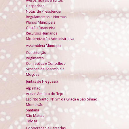
Avisos, Editais e Éditos
Despachos
Notas de Presidência
Regulamentos e Normas
Planos Municipais
Gestão Financeira
Recursos Humanos
Modernização Administrativa
Assembleia Municipal
Constituição
Regimento
Comissões e Conselhos
Sessões da Assembleia
Moções
Juntas de Freguesia
Alpalhão
Arez e Amieira do Tejo
Espírito Santo, Nª Srª da Graça e São Simão
Montalvão
Santana
São Matias
Tolosa
Cooperação e Parcerias