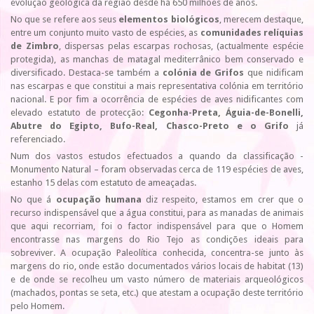
evolução geológica da região desde há 650 milhões de anos.
No que se refere aos seus
elementos biológicos
, merecem destaque,
entre um conjunto muito vasto de espécies, as
comunidades relíquias
de Zimbro
, dispersas pelas escarpas rochosas, (actualmente espécie
protegida), as manchas de matagal mediterrânico bem conservado e
diversificado. Destaca-se também a
colónia de Grifos
que nidificam
nas escarpas e que constitui a mais representativa colónia em território
nacional. E por fim a ocorrência de espécies de aves nidificantes com
elevado estatuto de protecção:
Cegonha-Preta, Águia-de-Bonelli,
Abutre do Egipto, Bufo-Real, Chasco-Preto e o Grifo
já
referenciado.
Num dos vastos estudos efectuados a quando da classificação -
Monumento Natural – foram observadas cerca de 119 espécies de aves,
estanho 15 delas com estatuto de ameaçadas.
No que á
ocupação humana
diz respeito, estamos em crer que o
recurso indispensável que a água constitui, para as manadas de animais
que aqui recorriam, foi o factor indispensável para que o Homem
encontrasse nas margens do Rio Tejo as condições ideais para
sobreviver. A ocupação Paleolítica conhecida, concentra-se junto às
margens do rio, onde estão documentados vários locais de habitat (13)
e de onde se recolheu um vasto número de materiais arqueológicos
(machados, pontas se seta, etc.) que atestam a ocupação deste território
pelo Homem.