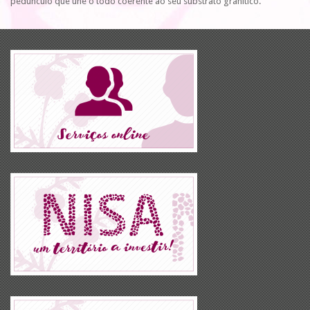
pedúnculo que une o todo coerente ao seu substrato granítico.