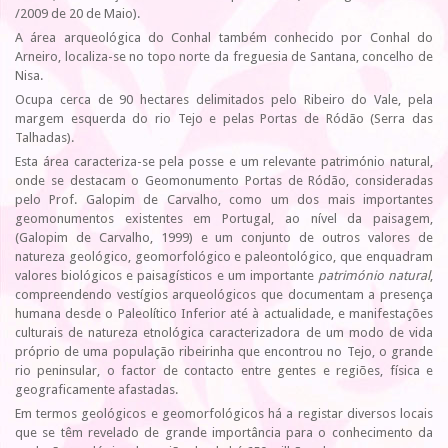
/2009 de 20 de Maio).
A área arqueológica do Conhal também conhecido por Conhal do
Arneiro, localiza-se no topo norte da freguesia de Santana, concelho de
Nisa.
Ocupa cerca de 90 hectares delimitados pelo Ribeiro do Vale, pela
margem esquerda do rio Tejo e pelas Portas de Ródão (Serra das
Talhadas).
Esta área caracteriza-se pela posse e um relevante património natural,
onde se destacam o Geomonumento Portas de Ródão, consideradas
pelo Prof. Galopim de Carvalho, como um dos mais importantes
geomonumentos existentes em Portugal, ao nível da paisagem,
(Galopim de Carvalho, 1999) e um conjunto de outros valores de
natureza geológico, geomorfológico e paleontológico, que enquadram
valores biológicos e paisagísticos e um importante
património natural
,
compreendendo vestígios arqueológicos que documentam a presença
humana desde o Paleolítico Inferior até à actualidade, e manifestações
culturais de natureza etnológica caracterizadora de um modo de vida
próprio de uma população ribeirinha que encontrou no Tejo, o grande
rio peninsular, o factor de contacto entre gentes e regiões, física e
geograficamente afastadas.
Em termos geológicos e geomorfológicos há a registar diversos locais
que se têm revelado de grande importância para o conhecimento da