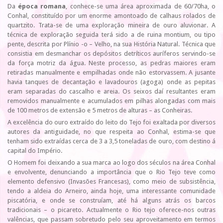
Da
época romana
, conhece-se uma área aproximada de 60/70ha, o
Conhal, constituído por um enorme amontoado de calhaus rolados de
quartzito. Trata-se de uma exploração mineira de ouro aluvionar. A
técnica de exploração seguida terá sido a de ruina montium, ou tipo
pente, descrita por Plínio -o – Velho, na sua História Natural. Técnica que
consistia em desmanchar os depósitos detríticos auríferos servindo-se
da força motriz da água. Neste processo, as pedras maiores eram
retiradas manualmente e empilhadas onde não estorvassem. A jusante
havia tanques de decantação e lavadouros (agoga) onde as pepitas
eram separadas do cascalho e areia. Os seixos daí resultantes eram
removidos manualmente e acumulados em pilhas alongadas com mais
de 100 metros de extensão e 5 metros de alturas – as Conheiras.
A excelência do ouro extraído do leito do Tejo foi exaltada por diversos
autores da antiguidade, no que respeita ao Conhal, estima-se que
tenham sido extraídas cerca de 3 a 3,5 toneladas de ouro, com destino á
capital do Império.
O Homem foi deixando a sua marca ao logo dos séculos na área Conhal
e envolvente, denunciando a importância que o Rio Tejo teve como
elemento defensivo (Invasões Francesas), como meio de subsistência,
tendo a aldeia do Arneiro, ainda hoje, uma interessante comunidade
piscatória, e onde se construíam, até há alguns atrás os barcos
tradicionais – o picareto. Actualmente o Rio tejo oferece-nos outras
valências, que passam sobretudo pelo seu aproveitamento em termos