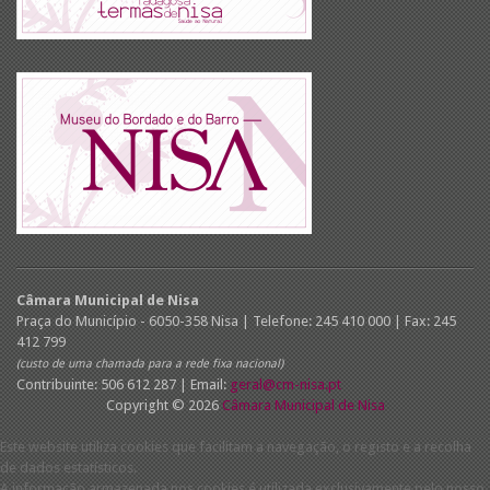
Câmara Municipal de Nisa
Praça do Município - 6050-358 Nisa | Telefone: 245 410 000 | Fax: 245
412 799
(custo de uma chamada para a rede fixa nacional)
Contribuinte: 506 612 287 | Email:
geral@cm-nisa.pt
Copyright © 2026
Câmara Municipal de Nisa
Este website utiliza cookies que facilitam a navegação, o registo e a recolha
de dados estatísticos.
A informação armazenada nos cookies é utilizada exclusivamente pelo nosso