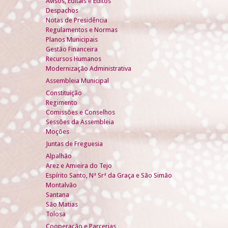
Avisos, Editais e Éditos
Despachos
Notas de Presidência
Regulamentos e Normas
Planos Municipais
Gestão Financeira
Recursos Humanos
Modernização Administrativa
Assembleia Municipal
Constituição
Regimento
Comissões e Conselhos
Sessões da Assembleia
Moções
Juntas de Freguesia
Alpalhão
Arez e Amieira do Tejo
Espírito Santo, Nª Srª da Graça e São Simão
Montalvão
Santana
São Matias
Tolosa
Cooperação e Parcerias