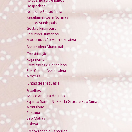
Avisos, Editais e Éditos
Despachos
Notas de Presidência
Regulamentos e Normas
Planos Municipais
Gestão Financeira
Recursos Humanos
Modernização Administrativa
Assembleia Municipal
Constituição
Regimento
Comissões e Conselhos
Sessões da Assembleia
Moções
Juntas de Freguesia
Alpalhão
Arez e Amieira do Tejo
Espírito Santo, Nª Srª da Graça e São Simão
Montalvão
Santana
São Matias
Tolosa
Cooperação e Parcerias