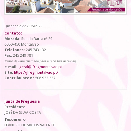
Quadriénio de 2025/2029
Contato:
Morada:
Rua da Barca nº 29
6050-450 Montalvão
Telefones:
245 743 132
Fax:
245 249 781
(custo de uma chamada para a rede fixa nacional)
e-mail:
geral@jfregmontalvao.pt
Site:
https://jfregmontalvao.pt/
Contribuinte nº
506 922 227
Junta de Freguesia
Presidente
JOSÉ DA SILVA COSTA
Tesoureiro
LEANDRO DE MATOS VALENTE