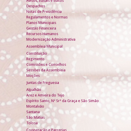
Avisos, Editais e Éditos
Despachos
Notas de Presidência
Regulamentos e Normas
Planos Municipais
Gestão Financeira
Recursos Humanos
Modernização Administrativa
Assembleia Municipal
Constituição
Regimento
Comissões e Conselhos
Sessões da Assembleia
Moções
Juntas de Freguesia
Alpalhão
Arez e Amieira do Tejo
Espírito Santo, Nª Srª da Graça e São Simão
Montalvão
Santana
São Matias
Tolosa
Cooperação e Parcerias