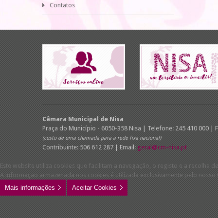
Contatos
Câmara Municipal de Nisa
Praça do Município - 6050-358 Nisa | Telefone: 245 410 000 | 
(custo de uma chamada para a rede fixa nacional)
Contribuinte: 506 612 287 | Email:
geral@cm-nisa.pt
Este website utiliza cookies que facilitam a navegação, o registo e a recolha de
A informação armazenada nos cookies é utilizada exclusivamente pelo nosso w
Mais informações
Aceitar Cookies