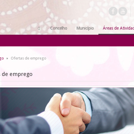
Concelho
Município
Áreas de Ativida
go
Ofertas de emprego
s de emprego