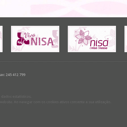
Fax: 245 412 799
 dados estatísticos.
ebsite. Ao navegar com os cookies ativos consente a sua utilização.