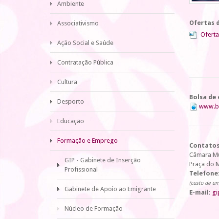
Ambiente
Ofertas d
Associativismo
Ofert
Ação Social e Saúde
Contratação Pública
Cultura
Bolsa de
Desporto
www.b
Educação
Formação e Emprego
Contato
Câmara Mu
GIP - Gabinete de Inserção
Praça do M
Profissional
Telefone
(custo de um
Gabinete de Apoio ao Emigrante
E-mail:
gi
Núcleo de Formação