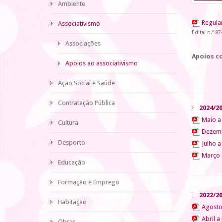
Ambiente
Regula
Associativismo
Edital n.º 
Associações
Apoios c
Apoios ao associativismo
Ação Social e Saúde
Contratação Pública
2024/2
Maio a
Cultura
Dezemb
Desporto
Julho 
Março 
Educação
Formação e Emprego
2022/2
Habitação
Agosto
Abril a
Obras