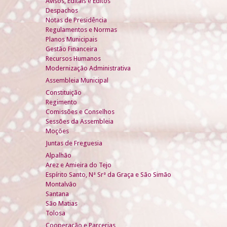
Avisos, Editais e Éditos
Despachos
Notas de Presidência
Regulamentos e Normas
Planos Municipais
Gestão Financeira
Recursos Humanos
Modernização Administrativa
Assembleia Municipal
Constituição
Regimento
Comissões e Conselhos
Sessões da Assembleia
Moções
Juntas de Freguesia
Alpalhão
Arez e Amieira do Tejo
Espírito Santo, Nª Srª da Graça e São Simão
Montalvão
Santana
São Matias
Tolosa
Cooperação e Parcerias