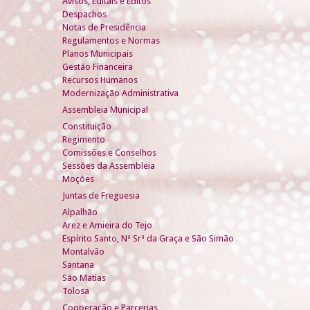
Avisos, Editais e Éditos
Despachos
Notas de Presidência
Regulamentos e Normas
Planos Municipais
Gestão Financeira
Recursos Humanos
Modernização Administrativa
Assembleia Municipal
Constituição
Regimento
Comissões e Conselhos
Sessões da Assembleia
Moções
Juntas de Freguesia
Alpalhão
Arez e Amieira do Tejo
Espírito Santo, Nª Srª da Graça e São Simão
Montalvão
Santana
São Matias
Tolosa
Cooperação e Parcerias