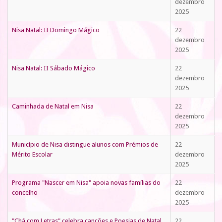
dezembro
2025
Nisa Natal: II Domingo Mágico
22
dezembro
2025
Nisa Natal: II Sábado Mágico
22
dezembro
2025
Caminhada de Natal em Nisa
22
dezembro
2025
Município de Nisa distingue alunos com Prémios de
22
Mérito Escolar
dezembro
2025
Programa "Nascer em Nisa" apoia novas famílias do
22
concelho
dezembro
2025
"Chá com Letras" celebra canções e Poesias de Natal
22