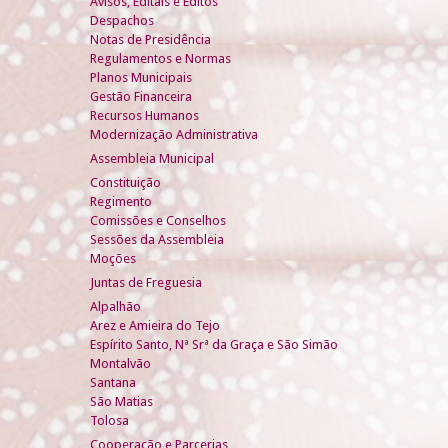
Avisos, Editais e Éditos
Despachos
Notas de Presidência
Regulamentos e Normas
Planos Municipais
Gestão Financeira
Recursos Humanos
Modernização Administrativa
Assembleia Municipal
Constituição
Regimento
Comissões e Conselhos
Sessões da Assembleia
Moções
Juntas de Freguesia
Alpalhão
Arez e Amieira do Tejo
Espírito Santo, Nª Srª da Graça e São Simão
Montalvão
Santana
São Matias
Tolosa
Cooperação e Parcerias