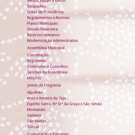
Avisos, Editais e Éditos
Despachos
Notas de Presidência
Regulamentos e Normas
Planos Municipais
Gestão Financeira
Recursos Humanos
Modernização Administrativa
Assembleia Municipal
Constituição
Regimento
Comissões e Conselhos
Sessões da Assembleia
Moções
Juntas de Freguesia
Alpalhão
Arez e Amieira do Tejo
Espírito Santo, Nª Srª da Graça e São Simão
Montalvão
Santana
São Matias
Tolosa
Cooperação e Parcerias