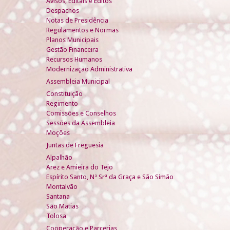
Avisos, Editais e Éditos
Despachos
Notas de Presidência
Regulamentos e Normas
Planos Municipais
Gestão Financeira
Recursos Humanos
Modernização Administrativa
Assembleia Municipal
Constituição
Regimento
Comissões e Conselhos
Sessões da Assembleia
Moções
Juntas de Freguesia
Alpalhão
Arez e Amieira do Tejo
Espírito Santo, Nª Srª da Graça e São Simão
Montalvão
Santana
São Matias
Tolosa
Cooperação e Parcerias