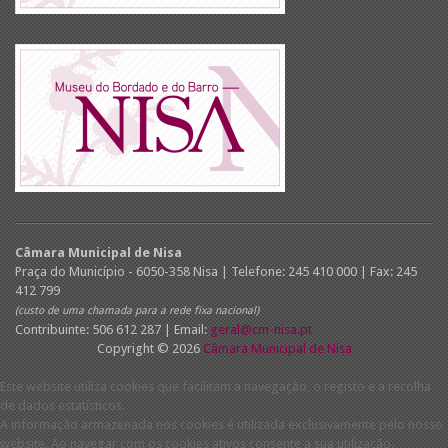
Câmara Municipal de Nisa
Praça do Município - 6050-358 Nisa | Telefone: 245 410 000 | Fax: 245
412 799
(custo de uma chamada para a rede fixa nacional)
Contribuinte: 506 612 287 | Email:
geral@cm-nisa.pt
Copyright © 2026
Câmara Municipal de Nisa
Este website utiliza cookies que facilitam a navegação, o registo e a recolha
de dados estatísticos.
A informação armazenada nos cookies é utilizada exclusivamente pelo nosso
website. Ao navegar com os cookies ativos consente a sua utilização.