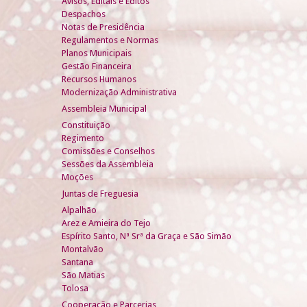
Avisos, Editais e Éditos
Despachos
Notas de Presidência
Regulamentos e Normas
Planos Municipais
Gestão Financeira
Recursos Humanos
Modernização Administrativa
Assembleia Municipal
Constituição
Regimento
Comissões e Conselhos
Sessões da Assembleia
Moções
Juntas de Freguesia
Alpalhão
Arez e Amieira do Tejo
Espírito Santo, Nª Srª da Graça e São Simão
Montalvão
Santana
São Matias
Tolosa
Cooperação e Parcerias