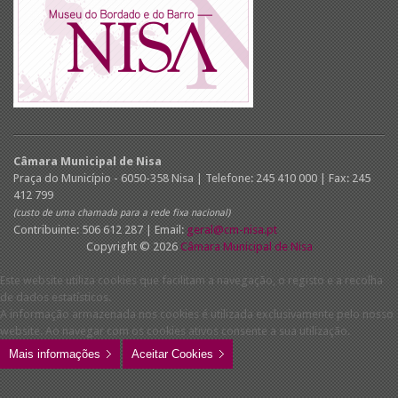
Câmara Municipal de Nisa
Praça do Município - 6050-358 Nisa | Telefone: 245 410 000 | Fax: 245
412 799
(custo de uma chamada para a rede fixa nacional)
Contribuinte: 506 612 287 | Email:
geral@cm-nisa.pt
Copyright © 2026
Câmara Municipal de Nisa
Este website utiliza cookies que facilitam a navegação, o registo e a recolha
de dados estatísticos.
A informação armazenada nos cookies é utilizada exclusivamente pelo nosso
website. Ao navegar com os cookies ativos consente a sua utilização.
Mais informações
Aceitar Cookies