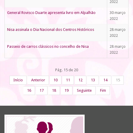
2022
General Rovisco Duarte apresenta livro em Alpalhão
30 março
2022
Nisa assinala o Dia Nacional dos Centros Históricos
28 março
2022
Passeio de carros clássicos no concelho de Nisa
28 março
2022
Pág. 15 de 20
Início
Anterior
10
11
12
13
14
15
16
17
18
19
Seguinte
Fim