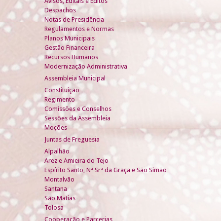
Avisos, Editais e Éditos
Despachos
Notas de Presidência
Regulamentos e Normas
Planos Municipais
Gestão Financeira
Recursos Humanos
Modernização Administrativa
Assembleia Municipal
Constituição
Regimento
Comissões e Conselhos
Sessões da Assembleia
Moções
Juntas de Freguesia
Alpalhão
Arez e Amieira do Tejo
Espírito Santo, Nª Srª da Graça e São Simão
Montalvão
Santana
São Matias
Tolosa
Cooperação e Parcerias