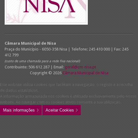
Câmara Municipal de Nisa
Praça do Município - 6050-358 Nisa | Telefone: 245 410 000 | Fax: 245
412 799
(custo de uma chamada para a rede fixa nacional)
Contribuinte: 506 612 287 | Email:
geral@cm-nisa.pt
Copyright © 2026
Câmara Municipal de Nisa
Este website utiliza cookies que facilitam a navegação, o registo e a recolha
de dados estatísticos.
A informação armazenada nos cookies é utilizada exclusivamente pelo nosso
website. Ao navegar com os cookies ativos consente a sua utilização.
Mais informações
Aceitar Cookies