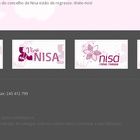
s do concelho de Nisa estão de regresso. Visite-nos!
Fax: 245 412 799
 dados estatísticos.
ebsite. Ao navegar com os cookies ativos consente a sua utilização.