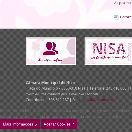
As piscina
Cartaz
Câmara Municipal de Nisa
Praça do Município - 6050-358 Nisa | Telefone: 245 410 000 | 
(custo de uma chamada para a rede fixa nacional)
Contribuinte: 506 612 287 | Email:
geral@cm-nisa.pt
Este website utiliza cookies que facilitam a navegação, o registo e a recolha de
A informação armazenada nos cookies é utilizada exclusivamente pelo nosso w
Mais informações
Aceitar Cookies