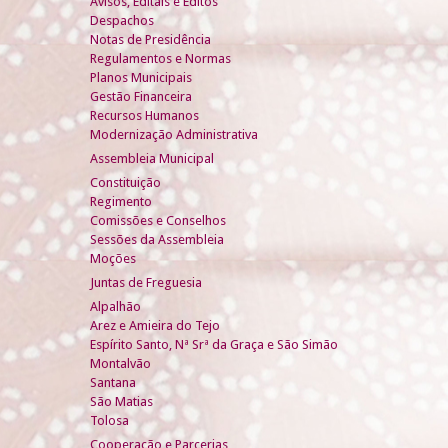
Avisos, Editais e Éditos
Despachos
Notas de Presidência
Regulamentos e Normas
Planos Municipais
Gestão Financeira
Recursos Humanos
Modernização Administrativa
Assembleia Municipal
Constituição
Regimento
Comissões e Conselhos
Sessões da Assembleia
Moções
Juntas de Freguesia
Alpalhão
Arez e Amieira do Tejo
Espírito Santo, Nª Srª da Graça e São Simão
Montalvão
Santana
São Matias
Tolosa
Cooperação e Parcerias