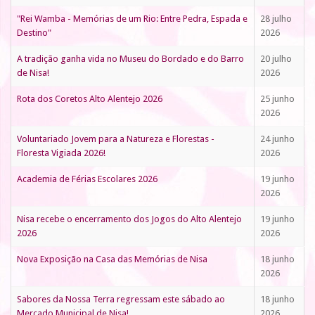
"Rei Wamba - Memórias de um Rio: Entre Pedra, Espada e
28 julho
Destino"
2026
A tradição ganha vida no Museu do Bordado e do Barro
20 julho
de Nisa!
2026
Rota dos Coretos Alto Alentejo 2026
25 junho
2026
Voluntariado Jovem para a Natureza e Florestas -
24 junho
Floresta Vigiada 2026!
2026
Academia de Férias Escolares 2026
19 junho
2026
Nisa recebe o encerramento dos Jogos do Alto Alentejo
19 junho
2026
2026
Nova Exposição na Casa das Memórias de Nisa
18 junho
2026
Sabores da Nossa Terra regressam este sábado ao
18 junho
Mercado Municipal de Nisa!
2026