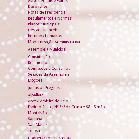
Avisos, Editais e Éditos
Despachos
Notas de Presidência
Regulamentos e Normas
Planos Municipais
Gestão Financeira
Recursos Humanos
Modernização Administrativa
Assembleia Municipal
Constituição
Regimento
Comissões e Conselhos
Sessões da Assembleia
Moções
Juntas de Freguesia
Alpalhão
Arez e Amieira do Tejo
Espírito Santo, Nª Srª da Graça e São Simão
Montalvão
Santana
São Matias
Tolosa
Cooperação e Parcerias