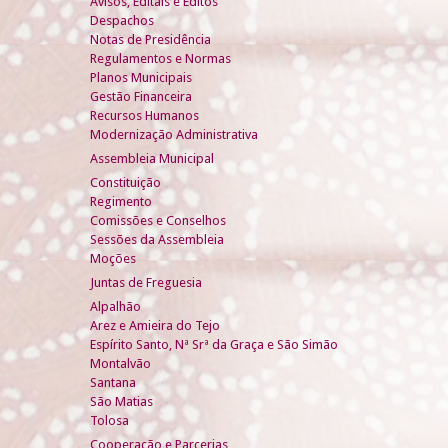
Avisos, Editais e Éditos
Despachos
Notas de Presidência
Regulamentos e Normas
Planos Municipais
Gestão Financeira
Recursos Humanos
Modernização Administrativa
Assembleia Municipal
Constituição
Regimento
Comissões e Conselhos
Sessões da Assembleia
Moções
Juntas de Freguesia
Alpalhão
Arez e Amieira do Tejo
Espírito Santo, Nª Srª da Graça e São Simão
Montalvão
Santana
São Matias
Tolosa
Cooperação e Parcerias