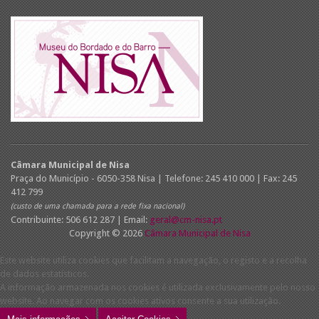
Câmara Municipal de Nisa
Praça do Município - 6050-358 Nisa | Telefone: 245 410 000 | Fax: 245
412 799
(custo de uma chamada para a rede fixa nacional)
Contribuinte: 506 612 287 | Email:
geral@cm-nisa.pt
Copyright © 2026
Câmara Municipal de Nisa
Este website utiliza cookies que facilitam a navegação, o registo e a recolha
de dados estatísticos.
A informação armazenada nos cookies é utilizada exclusivamente pelo nosso
website. Ao navegar com os cookies ativos consente a sua utilização.