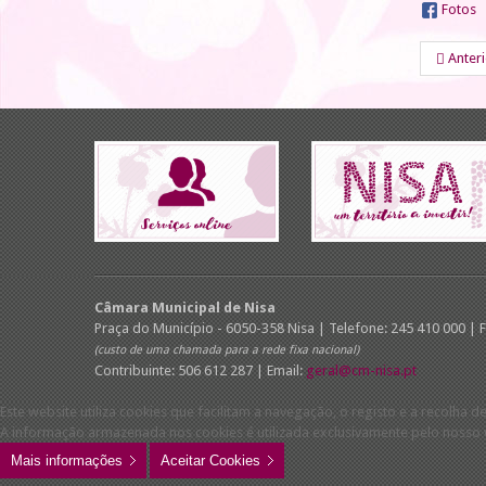
Fotos
Anter
Câmara Municipal de Nisa
Praça do Município - 6050-358 Nisa | Telefone: 245 410 000 | 
(custo de uma chamada para a rede fixa nacional)
Contribuinte: 506 612 287 | Email:
geral@cm-nisa.pt
Este website utiliza cookies que facilitam a navegação, o registo e a recolha de
A informação armazenada nos cookies é utilizada exclusivamente pelo nosso w
Mais informações
Aceitar Cookies