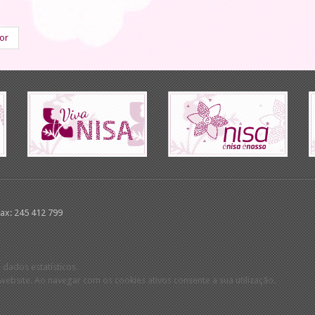
ior
Fax: 245 412 799
 dados estatísticos.
ebsite. Ao navegar com os cookies ativos consente a sua utilização.