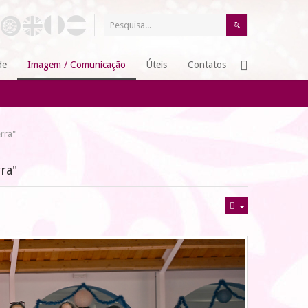
de
Imagem / Comunicação
Úteis
Contatos
rra"
ra"