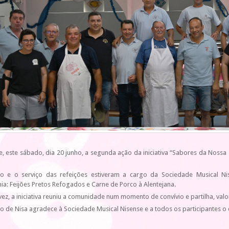
e, este sábado, dia 20 junho, a segunda ação da iniciativa “Sabores da Nos
o e o serviço das refeições estiveram a cargo da Sociedade Musical Ni
a: Feijões Pretos Refogados e Carne de Porco à Alentejana.
ez, a iniciativa reuniu a comunidade num momento de convívio e partilha, valo
o de Nisa agradece à Sociedade Musical Nisense e a todos os participantes o c