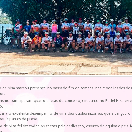
 de Nisa marcou presença, no passado fim de semana, nas modalidades de Ci
or.
urismo participaram quatro atletas do concelho, enquanto no Padel Nisa est
o.
para o excelente desempenho de uma das duplas nizorras, que alcançou o 3
articipantes da prova.
o de Nisa felicita todos os atletas pela dedicação, espírito de equipa e p
jo.