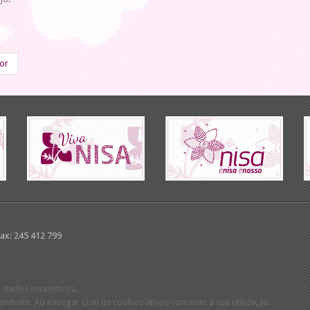
ior
Fax: 245 412 799
 dados estatísticos.
ebsite. Ao navegar com os cookies ativos consente a sua utilização.