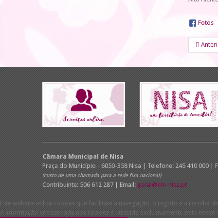
Fotos
Anter
Câmara Municipal de Nisa
Praça do Município - 6050-358 Nisa | Telefone: 245 410 000 | 
(custo de uma chamada para a rede fixa nacional)
Contribuinte: 506 612 287 | Email:
geral@cm-nisa.pt
Este website utiliza cookies que facilitam a navegação, o registo e a recolha de
A informação armazenada nos cookies é utilizada exclusivamente pelo nosso w