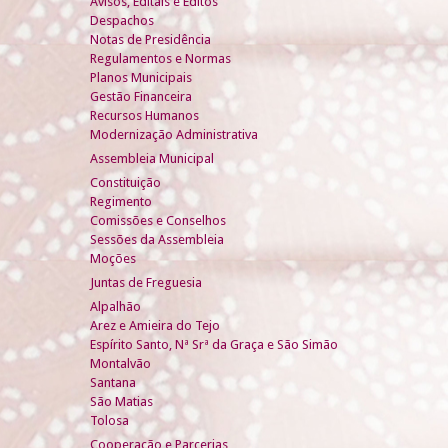
Avisos, Editais e Éditos
Despachos
Notas de Presidência
Regulamentos e Normas
Planos Municipais
Gestão Financeira
Recursos Humanos
Modernização Administrativa
Assembleia Municipal
Constituição
Regimento
Comissões e Conselhos
Sessões da Assembleia
Moções
Juntas de Freguesia
Alpalhão
Arez e Amieira do Tejo
Espírito Santo, Nª Srª da Graça e São Simão
Montalvão
Santana
São Matias
Tolosa
Cooperação e Parcerias