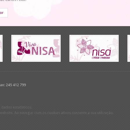
ior
Fax: 245 412 799
 dados estatísticos.
ebsite. Ao navegar com os cookies ativos consente a sua utilização.