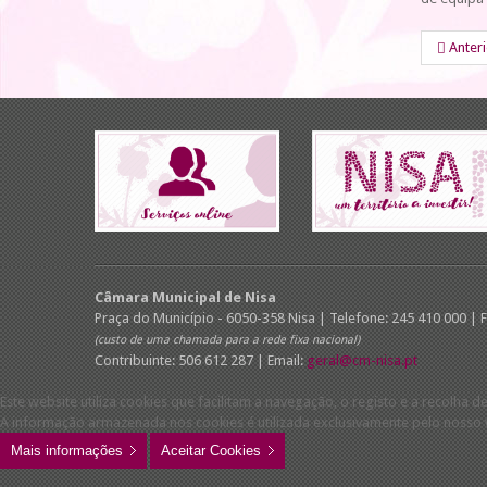
Anter
Câmara Municipal de Nisa
Praça do Município - 6050-358 Nisa | Telefone: 245 410 000 | 
(custo de uma chamada para a rede fixa nacional)
Contribuinte: 506 612 287 | Email:
geral@cm-nisa.pt
Este website utiliza cookies que facilitam a navegação, o registo e a recolha de
A informação armazenada nos cookies é utilizada exclusivamente pelo nosso w
Mais informações
Aceitar Cookies