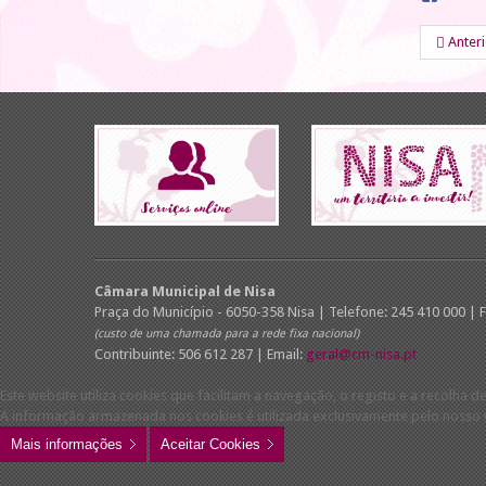
Anter
Câmara Municipal de Nisa
Praça do Município - 6050-358 Nisa | Telefone: 245 410 000 | 
(custo de uma chamada para a rede fixa nacional)
Contribuinte: 506 612 287 | Email:
geral@cm-nisa.pt
Este website utiliza cookies que facilitam a navegação, o registo e a recolha de
A informação armazenada nos cookies é utilizada exclusivamente pelo nosso w
Mais informações
Aceitar Cookies