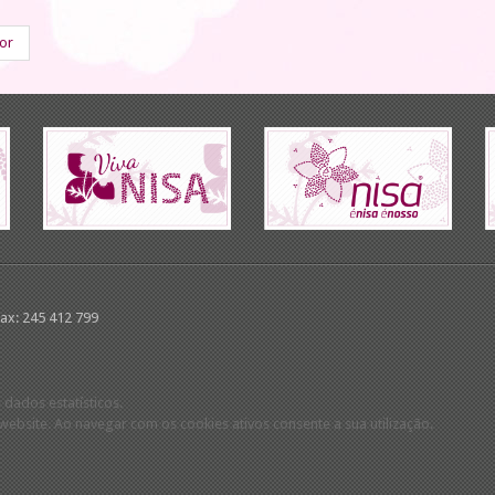
ior
Fax: 245 412 799
 dados estatísticos.
ebsite. Ao navegar com os cookies ativos consente a sua utilização.