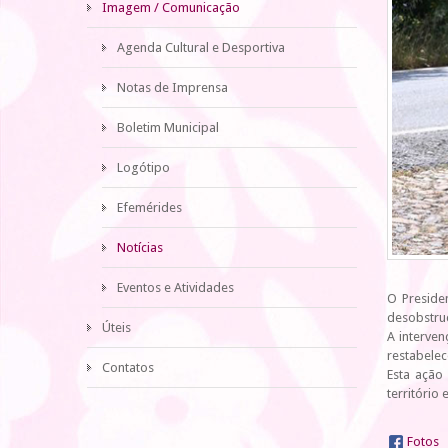
Imagem / Comunicação
Agenda Cultural e Desportiva
Notas de Imprensa
Boletim Municipal
Logótipo
Efemérides
Notícias
Eventos e Atividades
O Preside
desobstruç
Úteis
A interve
restabelec
Contatos
Esta ação
território
Fotos