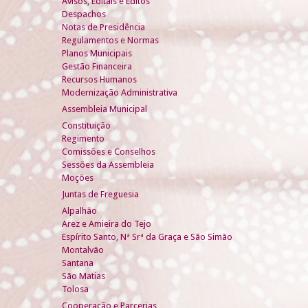
Avisos, Editais e Éditos
Despachos
Notas de Presidência
Regulamentos e Normas
Planos Municipais
Gestão Financeira
Recursos Humanos
Modernização Administrativa
Assembleia Municipal
Constituição
Regimento
Comissões e Conselhos
Sessões da Assembleia
Moções
Juntas de Freguesia
Alpalhão
Arez e Amieira do Tejo
Espírito Santo, Nª Srª da Graça e São Simão
Montalvão
Santana
São Matias
Tolosa
Cooperação e Parcerias