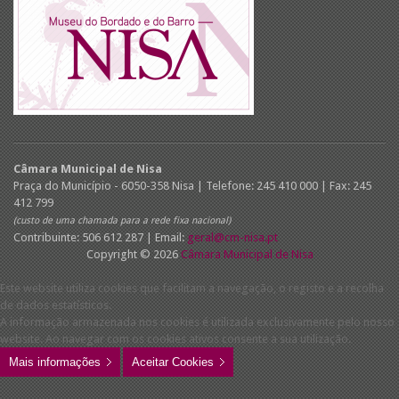
Câmara Municipal de Nisa
Praça do Município - 6050-358 Nisa | Telefone: 245 410 000 | Fax: 245
412 799
(custo de uma chamada para a rede fixa nacional)
Contribuinte: 506 612 287 | Email:
geral@cm-nisa.pt
Copyright © 2026
Câmara Municipal de Nisa
Este website utiliza cookies que facilitam a navegação, o registo e a recolha
de dados estatísticos.
A informação armazenada nos cookies é utilizada exclusivamente pelo nosso
website. Ao navegar com os cookies ativos consente a sua utilização.
Mais informações
Aceitar Cookies