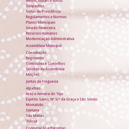
Avisos, Editais e Éditos
Despachos
Notas de Presidência
Regulamentos e Normas
Planos Municipais
Gestão Financeira
Recursos Humanos
Modernização Administrativa
Assembleia Municipal
Constituição
Regimento
Comissões e Conselhos
Sessões da Assembleia
Moções
Juntas de Freguesia
Alpalhão
Arez e Amieira do Tejo
Espírito Santo, Nª Srª da Graça e São Simão
Montalvão
Santana
São Matias
Tolosa
Cooperação e Parcerias