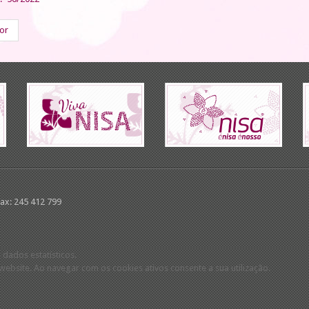
ior
Fax: 245 412 799
 dados estatísticos.
ebsite. Ao navegar com os cookies ativos consente a sua utilização.