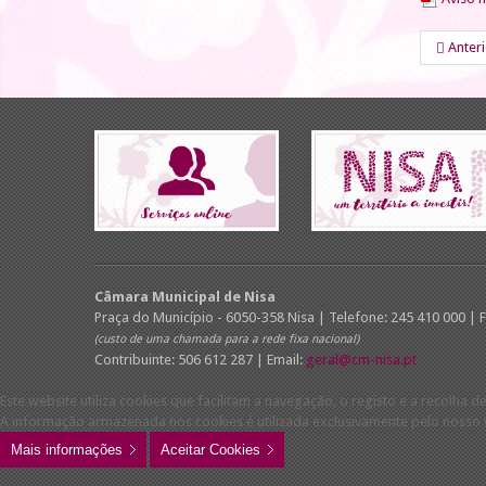
Anter
Câmara Municipal de Nisa
Praça do Município - 6050-358 Nisa | Telefone: 245 410 000 | 
(custo de uma chamada para a rede fixa nacional)
Contribuinte: 506 612 287 | Email:
geral@cm-nisa.pt
Este website utiliza cookies que facilitam a navegação, o registo e a recolha de
A informação armazenada nos cookies é utilizada exclusivamente pelo nosso w
Mais informações
Aceitar Cookies