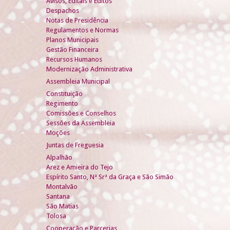
Avisos, Editais e Éditos
Despachos
Notas de Presidência
Regulamentos e Normas
Planos Municipais
Gestão Financeira
Recursos Humanos
Modernização Administrativa
Assembleia Municipal
Constituição
Regimento
Comissões e Conselhos
Sessões da Assembleia
Moções
Juntas de Freguesia
Alpalhão
Arez e Amieira do Tejo
Espírito Santo, Nª Srª da Graça e São Simão
Montalvão
Santana
São Matias
Tolosa
Cooperação e Parcerias