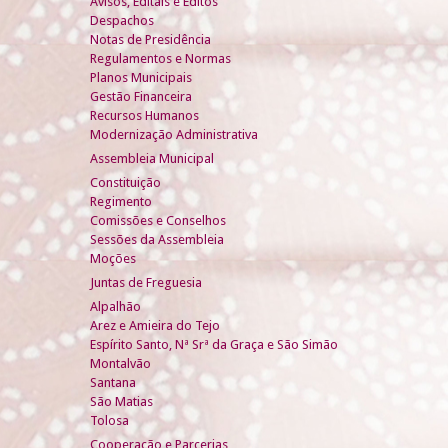
Avisos, Editais e Éditos
Despachos
Notas de Presidência
Regulamentos e Normas
Planos Municipais
Gestão Financeira
Recursos Humanos
Modernização Administrativa
Assembleia Municipal
Constituição
Regimento
Comissões e Conselhos
Sessões da Assembleia
Moções
Juntas de Freguesia
Alpalhão
Arez e Amieira do Tejo
Espírito Santo, Nª Srª da Graça e São Simão
Montalvão
Santana
São Matias
Tolosa
Cooperação e Parcerias