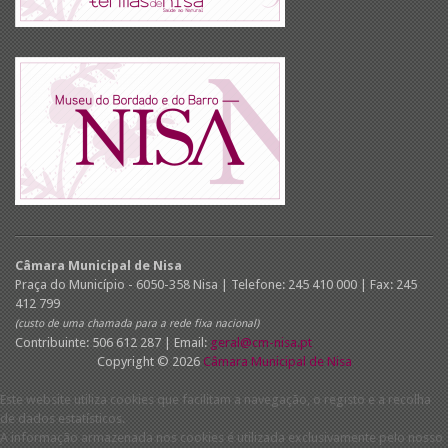
Câmara Municipal de Nisa
Praça do Município - 6050-358 Nisa | Telefone: 245 410 000 | Fax: 245
412 799
(custo de uma chamada para a rede fixa nacional)
Contribuinte: 506 612 287 | Email:
geral@cm-nisa.pt
Copyright © 2026
Câmara Municipal de Nisa
Este website utiliza cookies que facilitam a navegação, o registo e a recolha
de dados estatísticos.
A informação armazenada nos cookies é utilizada exclusivamente pelo nosso