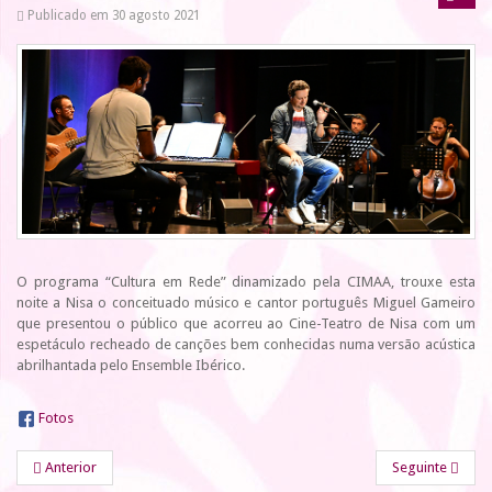
Publicado em 30 agosto 2021
O programa “Cultura em Rede” dinamizado pela CIMAA, trouxe esta
noite a Nisa o conceituado músico e cantor português Miguel Gameiro
que presentou o público que acorreu ao Cine-Teatro de Nisa com um
espetáculo recheado de canções bem conhecidas numa versão acústica
abrilhantada pelo Ensemble Ibérico.
Fotos
Anterior
Seguinte