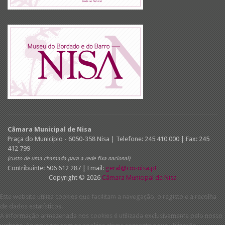
Câmara Municipal de Nisa
Praça do Município - 6050-358 Nisa | Telefone: 245 410 000 | Fax: 245
412 799
(custo de uma chamada para a rede fixa nacional)
Contribuinte: 506 612 287 | Email:
geral@cm-nisa.pt
Copyright © 2026
Câmara Municipal de Nisa
Este website utiliza cookies que facilitam a navegação, o registo e a recolha
de dados estatísticos.
A informação armazenada nos cookies é utilizada exclusivamente pelo nosso