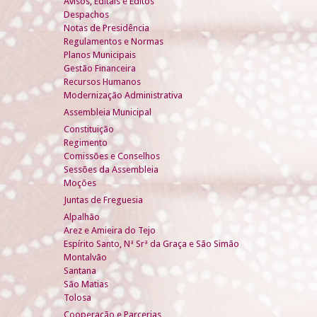
Avisos, Editais e Éditos
Despachos
Notas de Presidência
Regulamentos e Normas
Planos Municipais
Gestão Financeira
Recursos Humanos
Modernização Administrativa
Assembleia Municipal
Constituição
Regimento
Comissões e Conselhos
Sessões da Assembleia
Moções
Juntas de Freguesia
Alpalhão
Arez e Amieira do Tejo
Espírito Santo, Nª Srª da Graça e São Simão
Montalvão
Santana
São Matias
Tolosa
Cooperação e Parcerias