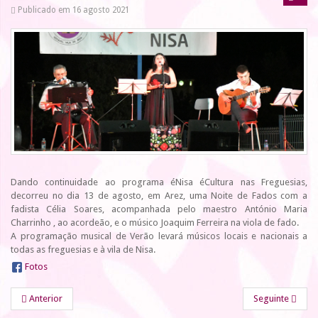
Publicado em 16 agosto 2021
Dando continuidade ao programa éNisa éCultura nas Freguesias,
decorreu no dia 13 de agosto, em Arez, uma Noite de Fados com a
fadista Célia Soares, acompanhada pelo maestro António Maria
Charrinho , ao acordeão, e o músico Joaquim Ferreira na viola de fado.
A programação musical de Verão levará músicos locais e nacionais a
todas as freguesias e à vila de Nisa.
Fotos
Anterior
Seguinte