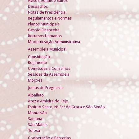
Avisos, Editais e Éditos
Despachos
Notas de Presidência
Regulamentos e Normas
Planos Municipais
Gestão Financeira
Recursos Humanos
Modernização Administrativa
Assembleia Municipal
Constituição
Regimento
Comissões e Conselhos
Sessões da Assembleia
Moções
Juntas de Freguesia
Alpalhão
Arez e Amieira do Tejo
Espírito Santo, Nª Srª da Graça e São Simão
Montalvão
Santana
São Matias
Tolosa
Cooperação e Parcerias