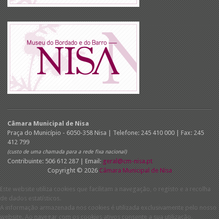
Câmara Municipal de Nisa
Praça do Município - 6050-358 Nisa | Telefone: 245 410 000 | Fax: 245
412 799
(custo de uma chamada para a rede fixa nacional)
Contribuinte: 506 612 287 | Email:
geral@cm-nisa.pt
Copyright © 2026
Câmara Municipal de Nisa
Este website utiliza cookies que facilitam a navegação, o registo e a recolha
de dados estatísticos.
A informação armazenada nos cookies é utilizada exclusivamente pelo nosso
website. Ao navegar com os cookies ativos consente a sua utilização.