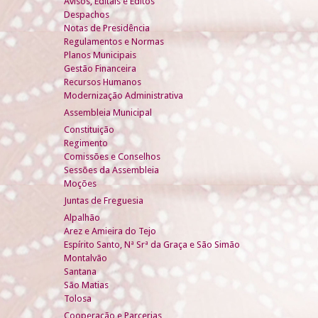
Avisos, Editais e Éditos
Despachos
Notas de Presidência
Regulamentos e Normas
Planos Municipais
Gestão Financeira
Recursos Humanos
Modernização Administrativa
Assembleia Municipal
Constituição
Regimento
Comissões e Conselhos
Sessões da Assembleia
Moções
Juntas de Freguesia
Alpalhão
Arez e Amieira do Tejo
Espírito Santo, Nª Srª da Graça e São Simão
Montalvão
Santana
São Matias
Tolosa
Cooperação e Parcerias