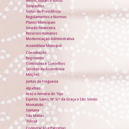
Avisos, Editais e Éditos
Despachos
Notas de Presidência
Regulamentos e Normas
Planos Municipais
Gestão Financeira
Recursos Humanos
Modernização Administrativa
Assembleia Municipal
Constituição
Regimento
Comissões e Conselhos
Sessões da Assembleia
Moções
Juntas de Freguesia
Alpalhão
Arez e Amieira do Tejo
Espírito Santo, Nª Srª da Graça e São Simão
Montalvão
Santana
São Matias
Tolosa
Cooperação e Parcerias