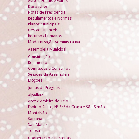
Avisos, Editais e Éditos
Despachos
Notas de Presidência
Regulamentos e Normas
Planos Municipais
Gestão Financeira
Recursos Humanos
Modernização Administrativa
Assembleia Municipal
Constituição
Regimento
Comissões e Conselhos
Sessões da Assembleia
Moções
Juntas de Freguesia
Alpalhão
Arez e Amieira do Tejo
Espírito Santo, Nª Srª da Graça e São Simão
Montalvão
Santana
São Matias
Tolosa
Cooperação e Parcerias