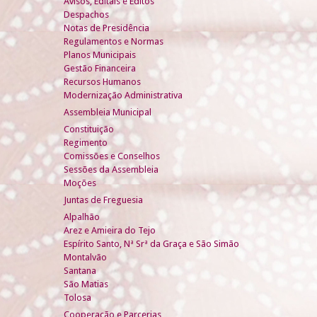
Avisos, Editais e Éditos
Despachos
Notas de Presidência
Regulamentos e Normas
Planos Municipais
Gestão Financeira
Recursos Humanos
Modernização Administrativa
Assembleia Municipal
Constituição
Regimento
Comissões e Conselhos
Sessões da Assembleia
Moções
Juntas de Freguesia
Alpalhão
Arez e Amieira do Tejo
Espírito Santo, Nª Srª da Graça e São Simão
Montalvão
Santana
São Matias
Tolosa
Cooperação e Parcerias