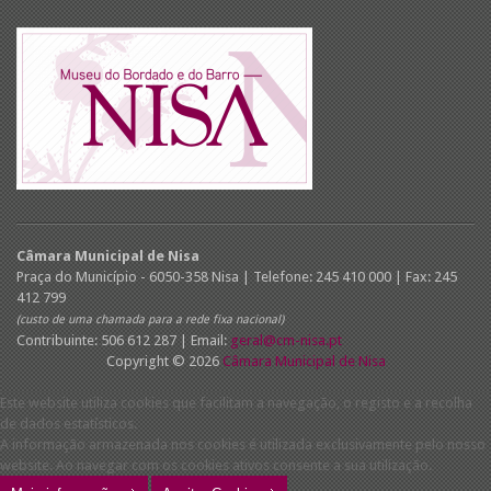
Câmara Municipal de Nisa
Praça do Município - 6050-358 Nisa | Telefone: 245 410 000 | Fax: 245
412 799
(custo de uma chamada para a rede fixa nacional)
Contribuinte: 506 612 287 | Email:
geral@cm-nisa.pt
Copyright © 2026
Câmara Municipal de Nisa
Este website utiliza cookies que facilitam a navegação, o registo e a recolha
de dados estatísticos.
A informação armazenada nos cookies é utilizada exclusivamente pelo nosso
website. Ao navegar com os cookies ativos consente a sua utilização.