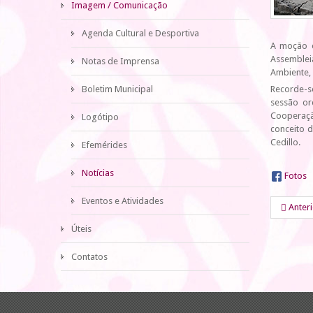
Imagem / Comunicação
Agenda Cultural e Desportiva
A moção e
Assemblei
Notas de Imprensa
Ambiente, 
Boletim Municipal
Recorde-se
sessão or
Cooperaçã
Logótipo
conceito d
Cedillo.
Efemérides
Notícias
Fotos
Eventos e Atividades
Anter
Úteis
Contatos