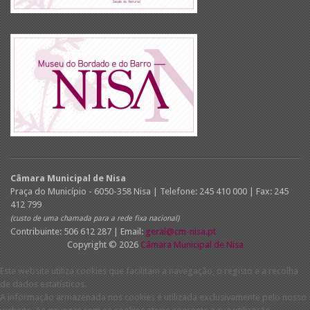
Câmara Municipal de Nisa
Praça do Município - 6050-358 Nisa | Telefone: 245 410 000 | Fax: 245
412 799
(custo de uma chamada para a rede fixa nacional)
Contribuinte: 506 612 287 | Email:
geral@cm-nisa.pt
Copyright © 2026
Câmara Municipal de Nisa
Este website utiliza cookies que facilitam a navegação, o registo e a recolha
de dados estatísticos.
A informação armazenada nos cookies é utilizada exclusivamente pelo nosso