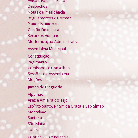
Avisos, Editais e Éditos
Despachos
Notas de Presidência
Regulamentos e Normas
Planos Municipais
Gestão Financeira
Recursos Humanos
Modernização Administrativa
Assembleia Municipal
Constituição
Regimento
Comissões e Conselhos
Sessões da Assembleia
Moções
Juntas de Freguesia
Alpalhão
Arez e Amieira do Tejo
Espírito Santo, Nª Srª da Graça e São Simão
Montalvão
Santana
São Matias
Tolosa
Cooperação e Parcerias