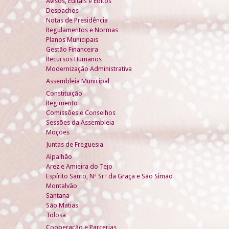
Avisos, Editais e Éditos
Despachos
Notas de Presidência
Regulamentos e Normas
Planos Municipais
Gestão Financeira
Recursos Humanos
Modernização Administrativa
Assembleia Municipal
Constituição
Regimento
Comissões e Conselhos
Sessões da Assembleia
Moções
Juntas de Freguesia
Alpalhão
Arez e Amieira do Tejo
Espírito Santo, Nª Srª da Graça e São Simão
Montalvão
Santana
São Matias
Tolosa
Cooperação e Parcerias