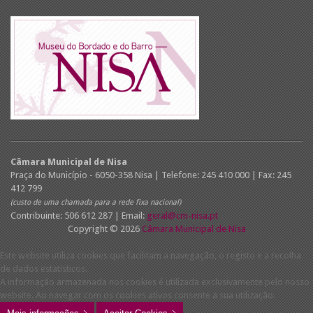
Câmara Municipal de Nisa
Praça do Município - 6050-358 Nisa | Telefone: 245 410 000 | Fax: 245
412 799
(custo de uma chamada para a rede fixa nacional)
Contribuinte: 506 612 287 | Email:
geral@cm-nisa.pt
Copyright © 2026
Câmara Municipal de Nisa
Este website utiliza cookies que facilitam a navegação, o registo e a recolha
de dados estatísticos.
A informação armazenada nos cookies é utilizada exclusivamente pelo nosso
website. Ao navegar com os cookies ativos consente a sua utilização.