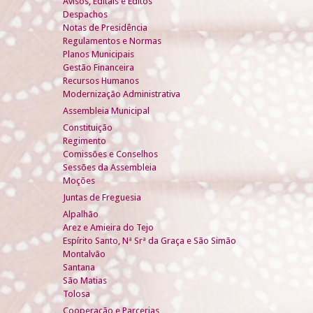
Avisos, Editais e Éditos
Despachos
Notas de Presidência
Regulamentos e Normas
Planos Municipais
Gestão Financeira
Recursos Humanos
Modernização Administrativa
Assembleia Municipal
Constituição
Regimento
Comissões e Conselhos
Sessões da Assembleia
Moções
Juntas de Freguesia
Alpalhão
Arez e Amieira do Tejo
Espírito Santo, Nª Srª da Graça e São Simão
Montalvão
Santana
São Matias
Tolosa
Cooperação e Parcerias