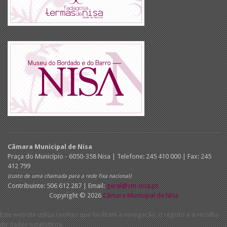
Câmara Municipal de Nisa
Praça do Município - 6050-358 Nisa | Telefone: 245 410 000 | Fax: 245
412 799
(custo de uma chamada para a rede fixa nacional)
Contribuinte: 506 612 287 | Email:
geral@cm-nisa.pt
Copyright © 2026
Câmara Municipal de Nisa
Este website utiliza cookies que facilitam a navegação, o registo e a recolha
de dados estatísticos.